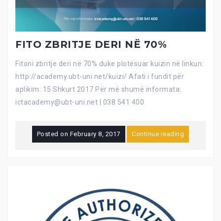
FITO ZBRITJE DERI NË 70%
Fitoni zbritje deri në 70% duke plotësuar kuizin në linkun:
http://academy.ubt-uni.net/kuizi/ Afati i fundit për
aplikim: 15 Shkurt 2017 Për më shumë informata:
ictacademy@ubt-uni.net | 038 541 400
Posted on
February 8, 2017
Continue reading