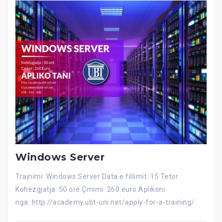
Windows Server
Trajnimi: Windows Server Data e fillimit: 15 Tetor
Kohëzgjatja: 50 orë Çmimi: 260 euro Aplikoni
nga: http://academy.ubt-uni.net/apply-for-a-training/