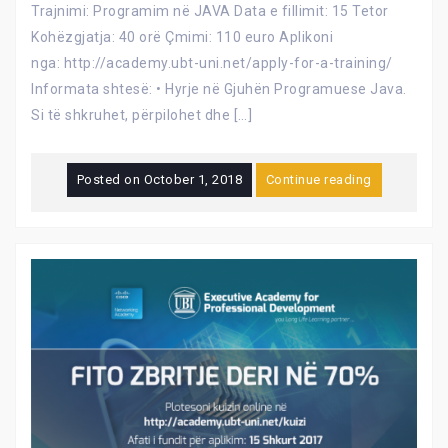
Trajnimi: Programim në JAVA Data e fillimit: 15 Tetor
Kohëzgjatja: 40 orë Çmimi: 110 euro Aplikoni
nga: http://academy.ubt-uni.net/apply-for-a-training/
Informata shtesë: • Hyrje në Gjuhën Programuese Java.
Si të shkruhet, përpilohet dhe […]
Posted on
October 1, 2018
Continue reading