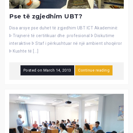
Pse të zgjedhim UBT?
Disa arsye pse duhet të zgjedhim UBT ICT Akademinë:
Þ Trajnerë të certiﬁkuar dhe profesional Þ Diskutime
interaktive Þ Staf i përkushtuar në një ambient shoqëror
Þ Kushte të […]
Posted on
March 14, 2013
Continue reading