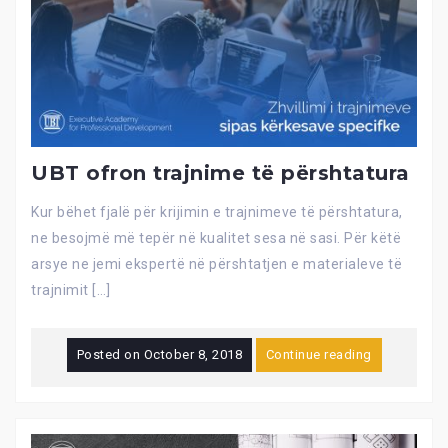
UBT ofron trajnime të përshtatura
Kur bëhet fjalë për krijimin e trajnimeve të përshtatura,
ne besojmë më tepër në kualitet sesa në sasi. Për këtë
arsye ne jemi ekspertë në përshtatjen e materialeve të
trajnimit […]
Posted on
October 8, 2018
Continue reading