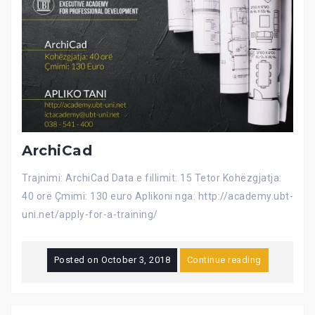
ArchiCad
Trajnimi: ArchiCad Data e fillimit: 15 Tetor Kohëzgjatja:
40 orë Çmimi: 130 euro Aplikoni nga: http://academy.ubt-
uni.net/apply-for-a-training/
Posted on
October 3, 2018
Continue reading