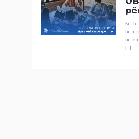
UB
pë
Kur bë
besojm
ne jem
[…]