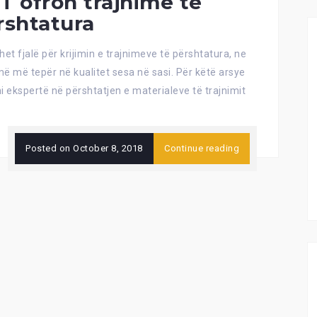
T ofron trajnime të
rshtatura
het fjalë për krijimin e trajnimeve të përshtatura, ne
ë më tepër në kualitet sesa në sasi. Për këtë arsye
i ekspertë në përshtatjen e materialeve të trajnimit
Posted on
October 8, 2018
Continue reading