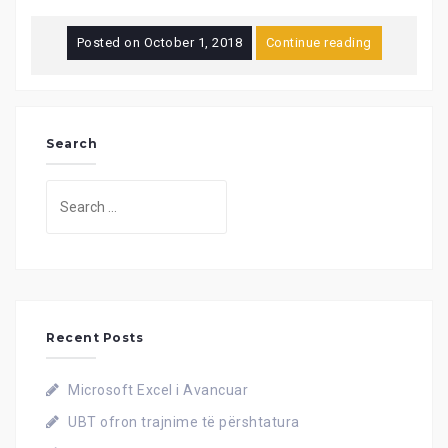
Posted on
October 1, 2018
Continue reading
Search
Search
for:
Recent Posts
Microsoft Excel i Avancuar
UBT ofron trajnime të përshtatura